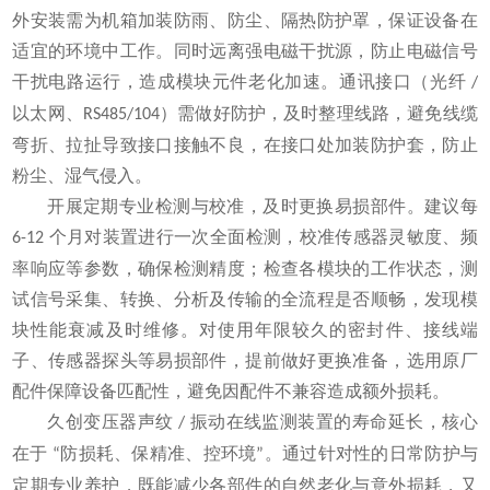
外安装需为机箱加装防雨、防尘、隔热防护罩，保证设备在
适宜的环境中工作。同时远离强电磁干扰源，防止电磁信号
干扰电路运行，造成模块元件老化加速。通讯接口（光纤
/
以太网、
）需做好防护，及时整理线路，避免线缆
RS485/104
弯折、拉扯导致接口接触不良，在接口处加装防护套，防止
粉尘、湿气侵入。
开展定期专业检测与校准，及时更换易损部件。建议每
个月对装置进行一次全面检测，校准传感器灵敏度、频
6-12
率响应等参数，确保检测精度；检查各模块的工作状态，测
试信号采集、转换、分析及传输的全流程是否顺畅，发现模
块性能衰减及时维修。对使用年限较久的密封件、接线端
子、传感器探头等易损部件，提前做好更换准备，选用原厂
配件保障设备匹配性，避免因配件不兼容造成额外损耗。
久创变压器声纹
振动在线监测装置的寿命延长，核心
/
在于
防损耗、保精准、控环境
。通过针对性的日常防护与
“
”
定期专业养护，既能减少各部件的自然老化与意外损耗，又