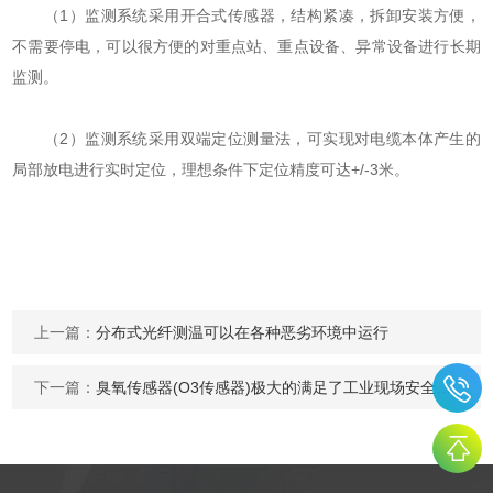
（1）监测系统采用开合式传感器，结构紧凑，拆卸安装方便，
不需要停电，可以很方便的对重点站、重点设备、异常设备进行长期
监测。
（2）监测系统采用双端定位测量法，可实现对电缆本体产生的
局部放电进行实时定位，理想条件下定位精度可达+/-3米。
上一篇：
分布式光纤测温可以在各种恶劣环境中运行
下一篇：
臭氧传感器(O3传感器)极大的满足了工业现场安全监测的要求