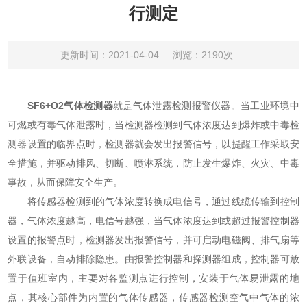
行测定
更新时间：2021-04-04
浏览：2190次
SF6+O2气体检测器
就是气体泄露检测报警仪器。当工业环境中
可燃或有毒气体泄露时，当检测器检测到气体浓度达到爆炸或中毒检
测器设置的临界点时，检测器就会发出报警信号，以提醒工作采取安
全措施，并驱动排风、切断、喷淋系统，防止发生爆炸、火灾、中毒
事故，从而保障安全生产。
将传感器检测到的气体浓度转换成电信号，通过线缆传输到控制
器，气体浓度越高，电信号越强，当气体浓度达到或超过报警控制器
设置的报警点时，检测器发出报警信号，并可启动电磁阀、排气扇等
外联设备，自动排除隐患。由报警控制器和探测器组成，控制器可放
置于值班室内，主要对各监测点进行控制，安装于气体易泄露的地
点，其核心部件为内置的气体传感器，传感器检测空气中气体的浓