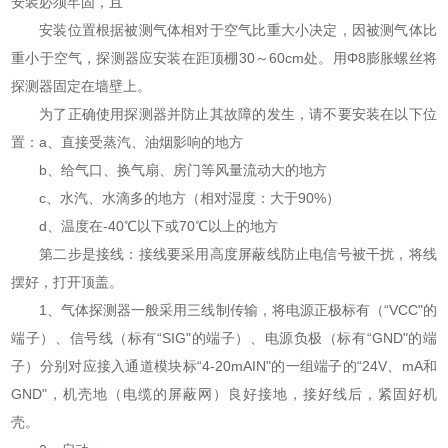
安装必须牢固，且
安装位置根据被测气体相对于空气比重大小决定，因被测气体比
重小于空气，探测器应安装在距顶棚30～60cm处。用Φ8膨胀螺丝将
探测器固定在墙壁上。
为了正确使用探测器并防止其故障的发生，请不要安装在以下位
置：a、直接受蒸汽、油烟影响的地方
b、给气口、换气扇、房门等风量流动大的地方
c、水汽、水滴多的地方（相对湿度：大于90%）
d、温度在-40℃以下或70℃以上的地方
第二步是接线：接线要采用高度屏蔽线防止电信号被干扰，将线
摆好，打开顶盖。
1、气体探测器一般采用三线制传输，将电源正极标有（“VCC"的
端子）、信号线（标有“SIG"的端子）、电源负极（标有“GND"的端
子）分别对应接入通道模块标“4-20mAIN"的一组端子的“24V、mA和
GND"，机壳地（电缆的屏蔽网）良好接地，接好线后，紧固好机
壳。