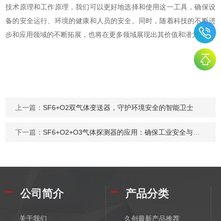
技术原理和工作原理，我们可以更好地选择和使用这一工具，确保设
备的安全运行、环境的健康和人员的安全。同时，随着科技的不断进
步和应用领域的不断拓展，也将在更多领域展现出其价值和潜力。
上一篇：
SF6+O2双气体变送器，守护环境安全的智能卫士
下一篇：
SF6+O2+O3气体探测器的应用：确保工业安全与环境监控
公司简介
产品分类
关于我们
久创最新产品推荐