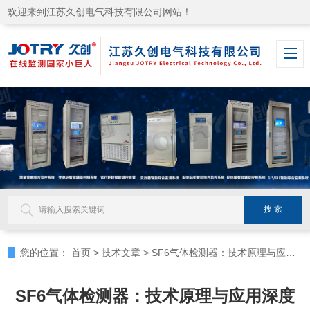
欢迎来到江苏久创电气科技有限公司网站！
您的位置：
首页
>
技术文章
>
SF6气体检测器：技术原理与应用深度剖析
SF6气体检测器：技术原理与应用深度