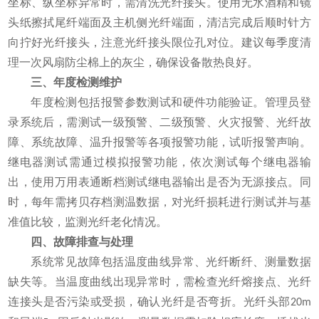
坐标、纵坐标异常时，需清洗光纤接头。使用无水酒精和镜
头纸擦拭尾纤端面及主机侧光纤端面，清洁完成后顺时针方
向拧好光纤接头，注意光纤接头限位孔对位。建议每季度清
理一次风扇防尘棉上的灰尘，确保设备散热良好。
三、年度检测维护
年度检测包括报警参数测试和硬件功能验证。管理员登
录系统后，需测试一级预警、二级预警、火灾报警、光纤故
障、系统故障、温升报警等各项报警功能，试听报警声响。
继电器测试需通过模拟报警功能，依次测试每个继电器输
出，使用万用表通断档测试继电器输出是否为无源接点。同
时，每年需拷贝存档测温数据，对光纤损耗进行测试并与基
准值比较，监测光纤老化情况。
四、故障排查与处理
系统常见故障包括温度曲线异常、光纤断纤、测量数据
缺失等。当温度曲线出现异常时，需检查光纤熔接点、光纤
连接头是否污染或受损，确认光纤是否弯折。光纤头部
20m