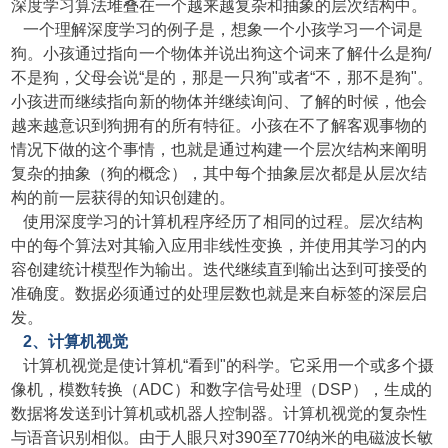
深度学习算法堆叠在一个越来越复杂和抽象的
层次结构中。
一个理解深度学习的例子是，想象一
个小孩学习一个词是
狗。小孩通过指向一个物体并说出狗这个词来了解什么是狗/
不是狗，父母会说“是的，那是一只狗"或者“不，那不是狗"。
小孩进而继续指向新的物体并继续询问、了解的时候，他会
越来越意识到狗拥有的所有特征。小孩在不了解客观事物的
情况下做的这个事情，也就是通过构建一个层次结构来阐明
复杂的抽象（狗的概念），其中每个抽象层次都是从层次结
构的前一层获得的知识创建的。
使用深度学习的计算机程序经历了相同的过程。层次结构
中的每个算法对其输入应用非线性变换，并使用其学习的内
容创建统计模型作为输出。迭代继续直到输出达到可接受的
准确度。数据必须通过的处理层数也就是来自标签的深层启
发。
2、计算机视觉
计算机视觉是使计算机“看到"的科学。它采用一个或多个摄
像机，模数转换（ADC）和数字信号处理（DSP），生成的
数据将发送到计算机或机器人控制器。计算机视觉的复杂性
与语音识别相似。由于人眼只对390至770纳米的电磁波长敏