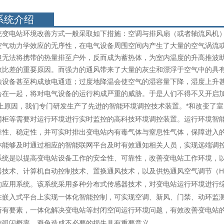
系统介绍
电站环境改善方式一般采取如下措施：空调与排风扇（或者轴流风机）
空气动力学效应的无序性，在电气设备周围空间内产生了大量的空气涡流
但无法将携带的热量排至户外，反而成为蓄热体，为室内温度的升高推波
效比差的重要原因。而强力的通风带来了大量的灰尘和漂浮于空气中的具
蚀设备甚至构成放电通道；过度地降温会使空气的湿容量下降，湿度上升
合在一起，将对电气设备的运行构成严重的威胁。于是人们不得不又开启
因，我们专门研发生产了先进的智能环境调控技术装置。*和改变了室
网柜等需要对运行环境进行实时监控的高科技环境调控装置。运行环境智
靠性、稳定性，并可实时排出变电站内有毒气体与窒息性气体，保障进入
亦能够及时通过相应的智能联网平台及时有效通知相关人员，实现远端调
是以提高变电站设备工作的安全性、可靠性，改善变电站工作环境，以
器技术、计算机自动控制技术、置换通风技术，以及供热通风空气调节（HA
的应用系统。该系统采用多种分布式传感器技术，对变电站运行环境进行
在嵌入式平台上实现一体化智能控制，可实现空调、新风、门禁、动环监
所有要素，一体化解决变电站等封闭空间运行环境问题，有效改善变电站
与弧闪概率、避免造成不必要的损失具有重要意义。