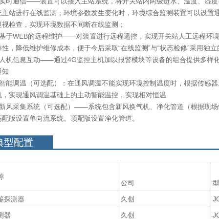
时通信——装置可以接入主站系统，将开关站内两级进水、温度、湿度
统主站进行在线监测；环境参数发生变化时，环境综合监测装置可以设置
巡视检查，实现环境数据不间断在线监测；
于WEB的远程维护——对装置进行远程遥控，实现开关站人工远程环境
靠性，降低维护维修成本，便于今后采取“在线监测”与“状态检修”采用独
机信息互动——通过4G监控主机加以报警模块等设备的组合提供多样化
通知
能调温（可选配）：在通风调温不能实现环境控制温度时，根据传感器
机，实现通风调温基础上的主动智能温控，实现相对恒温
风采集系统（可选配）——系统包含新风换气机、净化管道（根据现场
高配版设置单向流系统。顶配版设置净化管道。
典型配置
名称
公司
鉴探测器
久创
J
测器
久创
J