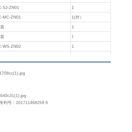
C-SJ-ZN01
1
C-MC-ZN01
1(对）
配套
1
配套
1
C-WS-ZN02
1
C-DL/1-03
1
C-O3-ZN01
1
：201711468259.9