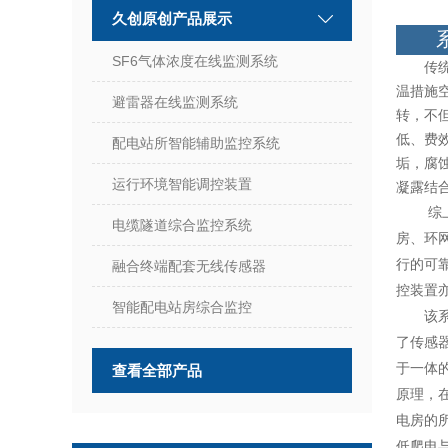
久创原创产品展示
SF6气体浓度在线监测系统
传统变
温措施
避雷器在线监测系统
转，不
低、费
配电站所智能辅助监控系统
垢，腐
运行环境智能调控装置
凝露结
综上原
电缆隧道综合监控系统
房、环
行的可
融合终端配套无线传感器
控装置
智能配电站房综合监控
该系统
了传感
于一体
查看全部产品
原理，
电房的
低爬电