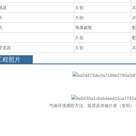
感器
久创
J
关
久创
J
机
海康威视
久创
变送器
久创
J
体探测器
久创
J
工程照片
感器
久创
J
气体环境调控方法、装置及存储介质（发明） 专利号