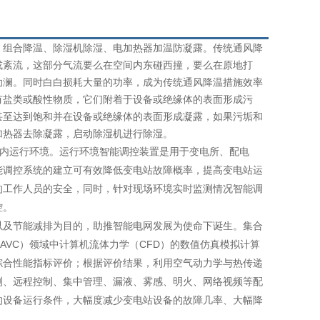
组合降温、除湿机除湿、电加热器加温防凝露。传统通风降
或紊流，这部分气流要么在空间内东碰西撞，要么在原地打
助澜。同时白白损耗大量的功率，成为传统通风降温措施效率
有盐类或酸性物质，它们附着于设备或绝缘体的表面形成污
甚至达到饱和并在设备或绝缘体的表面形成凝露，如果污垢和
加热器去除凝露，启动除湿机进行除湿。
内运行环境。运行环境智能调控装置是用于变电所、配电
能调控系统的建立可有效降低变电站故障概率，提高变电站运
的工作人员的安全，同时，针对现场环境实时监测情况智能调
控。
及节能减排为目的，助推智能电网发展为使命下诞生。集合
VC）领域中计算机流体力学（CFD）的数值仿真模拟计算
综合性能指标评价；根据评价结果，利用空气动力学与热传递
测、远程控制、集中管理、漏液、雾感、明火、网络视频等配
的设备运行条件，大幅度减少变电站设备的故障几率、大幅降