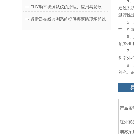
4、实
PHY动平衡测试仪的原理、应用与发展
通过系
进行性
避雷器在线监测系统提供哪两路现场总线
5、基
性、可
6、人
预警和
7、智
和室外
8、新
补充。
产品
红外双
烟雾探