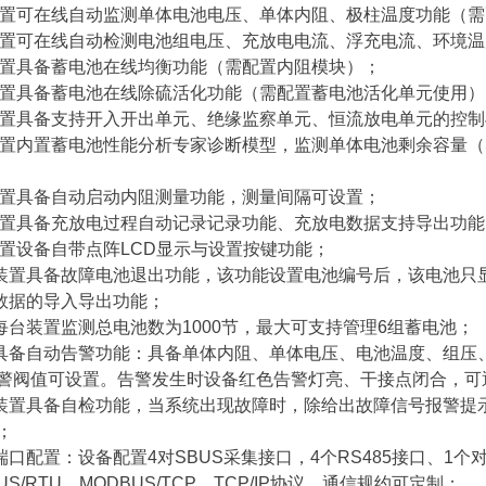
装置可在线自动监测单体电池电压、单体内阻、极柱温度功能（
装置可在线自动检测电池组电压、充放电电流、浮充电流、环境
装置具备蓄电池在线均衡功能（需配置内阻模块）；
装置具备蓄电池在线除硫活化功能（需配置蓄电池活化单元使用）
装置具备支持开入开出单元、绝缘监察单元、恒流放电单元的控
装置内置蓄电池性能分析专家诊断模型，监测单体电池剩余容量（
装置具备自动启动内阻测量功能，测量间隔可设置；
装置具备充放电过程自动记录记录功能、充放电数据支持导出功能
装置设备自带点阵LCD显示与设置按键功能；
、装置具备故障电池退出功能，该功能设置电池编号后，该电池只
、数据的导入导出功能；
、每台装置监测总电池数为1000节，最大可支持管理6组蓄电池；
、具备自动告警功能：具备单体内阻、单体电压、电池温度、组压
警阀值可设置。告警发生时设备红色告警灯亮、干接点闭合，可
、装置具备自检功能，当系统出现故障时，除给出故障信号报警
；
、端口配置：设备配置4对SBUS采集接口，4个RS485接口、1个
US/RTU、MODBUS/TCP、TCP/IP协议，通信规约可定制；