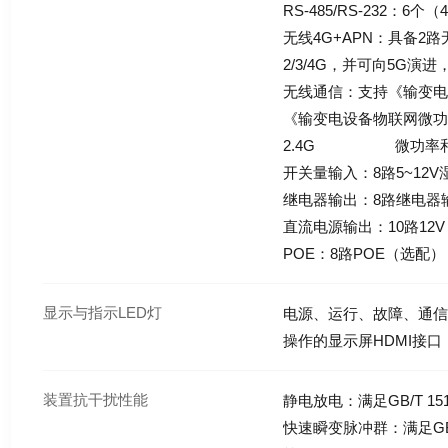
RS-485/RS-232：6个（
无线4G+APN：具备2
2/3/4G，并可向5G演
无线通信：支持《输变
《输变电设备物联网微
2.4G 微功率和4
开关量输入：8路5~12
继电器输出：8路继电器
直流电源输出：10路12V 1
POE：8路POE（选配）
显示与指示LED灯
电源、运行、故障、通
操作的显示屏HDMI接口
装置抗干扰性能
静电放电：满足GB/T 15
快速瞬变脉冲群：满足GB/