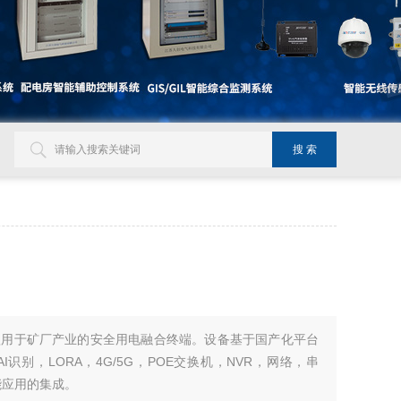
款用于矿厂产业的安全用电融合终端。设备基于国产化平台
识别，LORA，4G/5G，POE交换机，NVR，网络，串
能应用的集成。