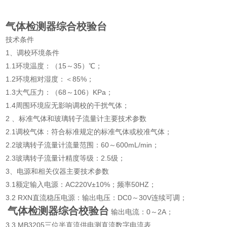
气体检测器综合校验台
技术条件
1、
调校环境条件
1.1
环境温度：（
15
～
35
）℃；
1.2
环境相对湿度：＜
85%
；
1.3
大气压力：（
68
～
106
）
KPa
；
1.4
周围环境应无影响调校的干扰气体；
2 、
标准气体和玻璃转子流量计主要技术参数
2.1
调校气体：符合标准规定的标准气体或校准气体；
2.2
玻璃转子流量计流量范围：
60
～
600mL/min
；
2.3
玻璃转子流量计精度等级：
2.5
级；
3、
电源和相关仪器主要技术参数
3.1
额定输入电源：
AC220V
±
10%
；频率
50HZ
；
3.2 RXN
直流稳压电源：输出电压：
DC0
～
30V
连续可调；
气体检测器综合校验台
输出电流：
0
～
2A
；
3.3 MB3205
三位半直流供电测直流数字电流表