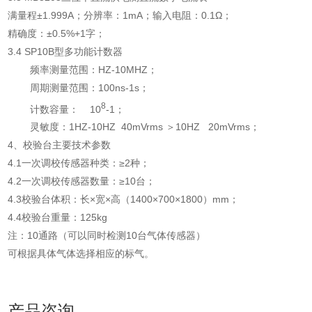
满量程±
1.999A
；分辨率：
1mA
；输入电阻：
0.1
Ω；
精确度：±
0.5%+1
字；
3.4 SP10B
型多功能计数器
频率测量范围：
HZ-10MHZ
；
周期测量范围：
100ns-1s
；
8
计数容量：
10
-1
；
灵敏度：
1HZ-10HZ 40mVrms
＞
10HZ 20mVrms
；
4、
校验台主要技术参数
4.1
一次调校传感器种类：≥
2
种；
4.2
一次调校传感器数量：≥
10
台；
4.3
校验台体积：长×宽×高（
1400
×
700
×
1800
）
mm
；
4.4
校验台重量：
125kg
注：10通路（可以同时检测10台气体传感器）
可根据具体气体选择相应的标气。
产品咨询