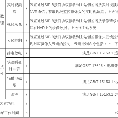
实时视频
装置通过
SIP-B接口协议接收到主站侧的播放实时视频请
/
流
NVR通信，获取现场监控摄像头的实时视频流，上送
频数
装置通过
SIP-B接口协议接收到主站侧的播放录像请求命
处理
视频录像
/
贮在NVR上的录像数据，上送到主站系统
装置通过
SIP-B接口协议接收到主站侧的摄像头云镜控制
云镜控制
/
现对应摄像头云镜的控制。云镜控制命令包括：上、下
静电放电
/
满足
GB/T 15153
快速瞬变
/
满足
GB/T 17626.4
置抗
脉冲群
扰性
辐射电磁
能
/
满足
GB/T 15153
场
浪涌
/
满足
GB/T 15153
装置功耗
/
均*工作时间
h
≥