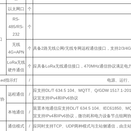
以太网口
个
RS-
485/RS-
个
232
口
无线
个
具备
2路无线公网/无线专网远程通信接口，支持2/3/4
4G+APN
LoRa无线
个
应具备
LoRa无线通信接口，470M
H
z通信协议满足电力
硬件通信
Led指示灯
/
电源、运行
应支持
DL/T 634.5 104、MQTT、Q/GDW 151
远程通信
/
议宜支持IPv4和IPv6协议
信协
议
装置本地通信应支持
DL/T 634.5 104、IEC618
本地通信
/
宜支持IPv4和IPv6协议，微功耗和电力设备节点组网
通信模式
/
应同时支持
TCP、UDP两种模式与主站侧通信，由