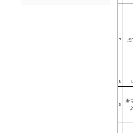
7
接
8
通
9