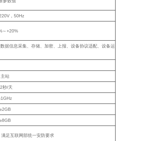
准参数值
220V，50Hz
0%～+20%
境数据信息采集、存储、加密、上报、设备协议适配、设备运
主站
2秒/天
≥
1G
Hz
≥
2G
B
≥8GB
，满足互联网部统一安防要求