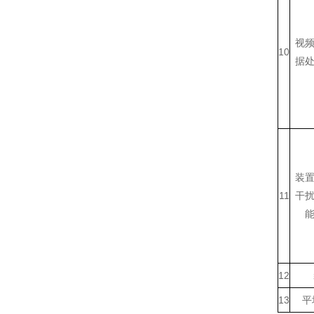
视
10
据
装
11
干
1
2
1
3
平