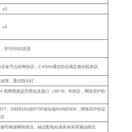
≥
2
≥
4
G，并可向5G演进
设备节点组网协议，2.4G
H
z通信协议满足微功耗协议
、故障、通信指示灯
7.1-2014 电网视频监控系统及接口（SIP-B）等协议，网络层IP协
50、MQTT、GB28181或RTSP或站端NVR的SDK，网络层IP协议
协议
主站侧可根据网络情况，确定配电站房具体采用通信模式