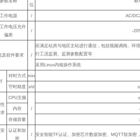
参数名称
标
位
工作电源
/
AC/
DC
工作电压允许
/
-2
偏差
应满足站房与地区主站进行通信，包括视频调阅、环
行工况监测、监测参数配置等
统及软件要求
/
采用
Linux内核操作系统
对时方式
m
in
时
守时精度
s
/d
≤
CPU
主频
件性
内存
/
要求
存储容量
应安
认证和加
/
安全智能
TF认证、加密芯片数据加密、MQTT软加密
全
密