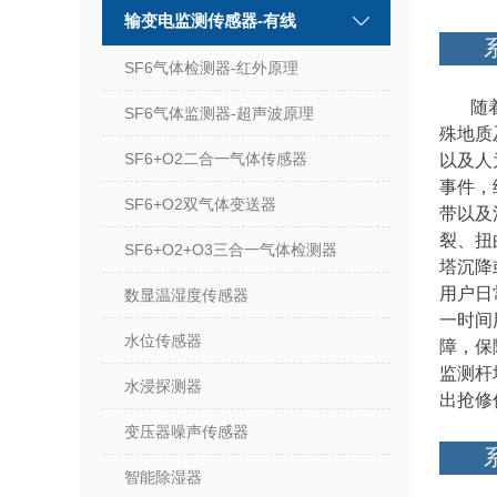
输变电监测传感器-有线
SF6气体检测器-红外原理
随
SF6气体监测器-超声波原理
殊地质
SF6+O2二合一气体传感器
以及人
事件，
SF6+O2双气体变送器
带以及
裂、扭
SF6+O2+O3三合一气体检测器
塔沉降
用户日
数显温湿度传感器
一时间
水位传感器
障，保
监测杆
水浸探测器
出抢修
变压器噪声传感器
智能除湿器