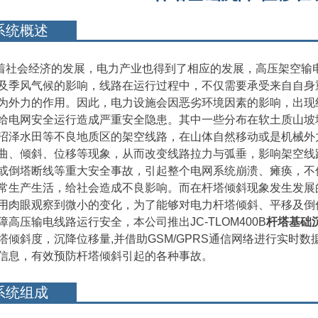
系统概述
着社会经济的发展，电力产业也得到了相应的发展，高压架空输
及季风气候的影响，线路在运行过程中，不仅需要承受来自自身
为外力的作用。因此，电力设施会因恶劣环境因素的影响，出现
给电网安全运行造成严重安全隐患。其中一些分布在软土质山坡
沼泽水田等不良地质区的架空线路，在山体自然移动或是机械外
曲、倾斜、位移等现象，从而改变线路拉力与弧垂，影响架空线
或倒塔断线等重大安全事故，引起整个电网系统崩溃、瘫痪，不
常生产生活，给社会造成不良影响。而在杆塔倾斜现象发生发展
用肉眼观察到微小的变化，为了能够对电力杆塔倾斜、平移及倒
障高压输电线路运行安全，本公司推出JC-TLOM400B
杆塔基础
塔倾斜度，沉降位移量,并借助GSM/GPRS通信网络进行实时
信息，有效预防杆塔倾斜引起的各种事故。
系统组成