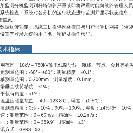
某监测分机监测到杆塔倾斜严重或即将严重时能向线路管理人员
系统检查：系统对各分机的运行状态进行监测并显示状态信息，
警信息。
数据远传功能：系统主机提供网络接口与用户计算机网络（
MI
设置有登录系统的用户名、密码及操作密码。
技术指标
适用
范围：10kV～750kV输电线路导线、跳线、节点、金具等的
倾角测
量范围：-60°～+60°；测量精度：±0.1°；
移测量范围：0-200mm；测量精度：0.1mm；
杆塔垂直载荷精度：
≤1%；
水平载荷精度：
≤1%；
境温度测量范围：-40～123.8℃，误差：±0.5℃；
度测量精度：0%～10%，90%～100%，精度：±4%RH；10%
风速：测量
范围：0～60m/s；精确性：±0.2m/s；
风向：测
量范围：0～359.9°；精确性：±3°；
通讯方式：
GPRS，3G；