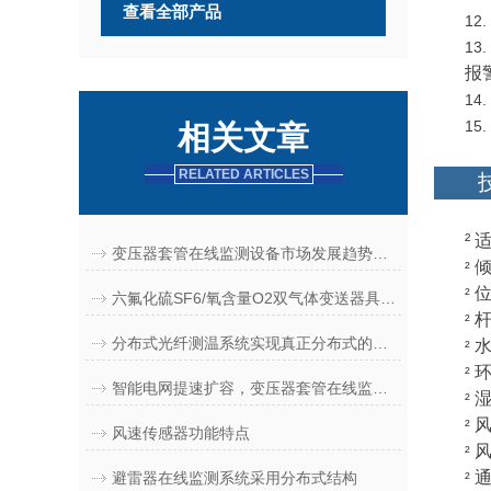
查看全部产品
12.
13.
报
14.
15.
相关文章
RELATED ARTICLES
²
变压器套管在线监测设备市场发展趋势与本土优质企业解读
²
位
²
六氟化硫SF6/氧含量O2双气体变送器具有哪些特性
²
分布式光纤测温系统实现真正分布式的测量
²
环
²
智能电网提速扩容，变压器套管在线监测设备行业前景向好，本土优质厂商盘点
湿
²
²
风速传感器功能特点
²
避雷器在线监测系统采用分布式结构
²