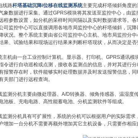
电线路
杆塔基础沉降/位移在线监测系统
主要完成杆塔倾斜角度的
气象数据进行采集。通过GPRS模块将其发送至监控中心，由监
远程参数设置，如分机的采样时间间隔以及实时数据请求等。各
公司监控中心可以直接调用各地市局监控中心的杆塔倾斜，沉降
降状况。整个系统主要由省公司监控中心主机、地市局监控分中
结果、试验结果和现场运行结果来判断杆塔现状，从而决定是否
统主机由一台工业控制计算机、显示器、打印机、GPRS通讯模
指令进行自动巡检或点测，接收各监测点的信息，并对其进行分
有报警存在时，软件能够实时处理数据并及时发送报警信息，同
有关部门进行远程查询。
线监测分机主要由微处理器、A/D转换器、倾角传感器、温湿度
电池板、充电电路、高性能蓄电池、分机监测软件等组成。
线监测分机具有可扩展性，系统的分机可以根据用户的实际需求
户增加一台分机不需要再额外增加其它主机设备，只需要作相应