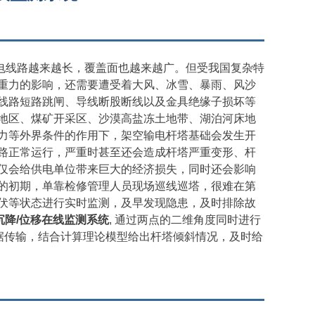
电线路越来越长，覆盖面也越来越广。但受我国复杂特
重力的影响，还需要遭受着大风、冰雪、暴雨、风沙
线路短路跳闸、导线断股断线以及金具绝缘子损坏等
地区、煤矿开采区、沙漠高盐冻土地带、湖泊河床地
力等外界条件的作用下，架空输电杆塔基础会发生开
路正常运行，严重时甚至还会造成杆塔严重变形、杆
仅会给供电单位带来巨大的经济损失，同时还会影响
的初期，单靠检修管理人员现场巡线巡塔，很难在第
伏等状态进行实时监测，及早发现隐患，及时排除故
沉降/位移在线监测系统
, 通过两点的二维角度同时进行
数据传输，结合计算理论模型给出杆塔倾斜情况，及时给