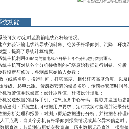
系统功能
系统可实时
/定时监测输电线路杆塔情况。
建立并验证输电线路导线倾斜角、绝缘子杆塔倾斜、沉降、环境
模型，提高了系统计算精度。
系统主机利用
GSM网与输电线路杆塔上各个分机进行数据通讯。
系统主机可对从各个分机接收到的杆塔原始数据进行纠错、分析
参数设定与修改，各测点原始输入参数：
数（线路名称﹑投运时间﹑杆塔高度、相邻杆塔高度角度、以及
压等级、爬电比距、传感器安装的设备名称﹑传感器安装时间等
分机报警值参数设置：设计冰厚值、杆塔设计强度；
分机发送数
据的目标手机、信息服务中心号码、提取并发送历史
自动巡测：系统主机可根据用户要求，定时或实时监测并记录分
数据分析处理和报警：对测点原始数据进行分析，并根据各种理
人工点测：当某个分机有杆塔倾斜报警情况或其它异常信息时，
数据查询：各监测点原始参数查询﹑历史数据记录查询﹑报警值