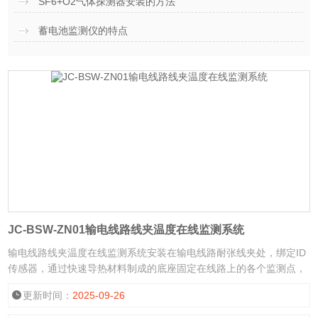
SF6+O2气体探测器安装的方法
蓄电池监测仪的特点
JC-BSW-ZN01输电线路线夹温度在线监测系统
输电线路线夹温度在线监测系统安装在输电线路耐张线夹处，绑定ID
传感器，通过快速导热材料制成的底座固定在线路上的各个监测点，
热量便不断传导到传感器内部测温芯片。测温芯片内部集成有微处理
更新时间：
2025-09-26
器，将采集的设备温度数据加密后通过杆塔上的信号接收器传送到云
后台实时数据库，从而实现跟踪温度变化并精确采集。