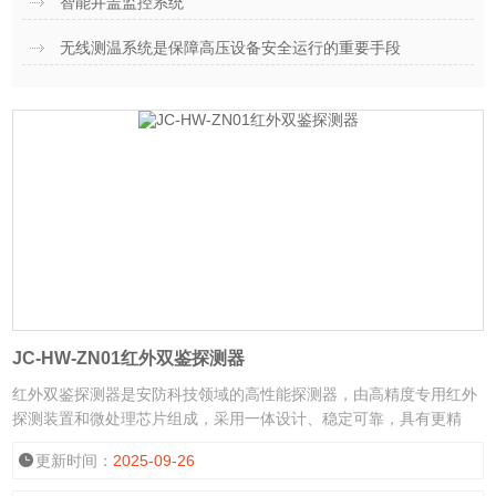
智能井盖监控系统
无线测温系统是保障高压设备安全运行的重要手段
JC-HW-ZN01红外双鉴探测器
红外双鉴探测器是安防科技领域的高性能探测器，由高精度专用红外
探测装置和微处理芯片组成，采用一体设计、稳定可靠，具有更精
确、更强的探测和抗干扰、抗误报能力。 *专业温度补偿及抗光度检
更新时间：
2025-09-26
测电路，对窗帘及小动物等引起的局部信号变化也具有高承受力，防
误报性远远超出同类其他产品。