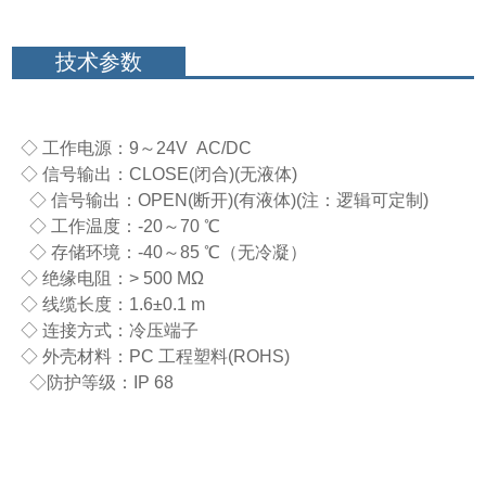
技术参数
◇
工作电源：9～24V AC/DC
◇
信号输出：
C
LOSE(闭合)(无液体)
◇
信号输出：
O
PEN(断开)(有液体)(注
：
逻辑可定制
)
◇ 工作温度：
-20～70
℃
◇
存储环境：-40～85
℃
（无冷凝）
◇
绝缘电阻：> 500 MΩ
◇
线缆长度：1.6±0.1 m
◇
连接方式：冷压端子
◇
外壳材料：PC 工程塑料(ROHS)
◇
防护等级：IP 68