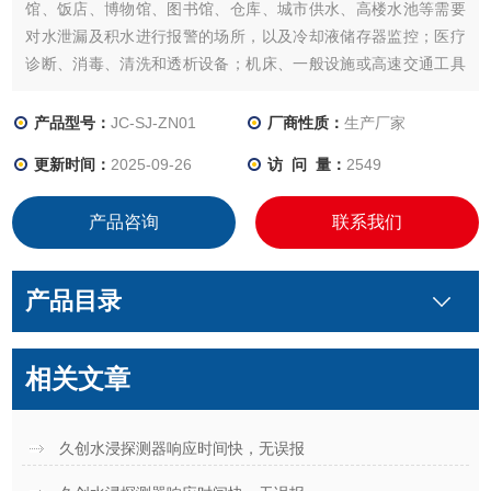
馆、饭店、博物馆、图书馆、仓库、城市供水、高楼水池等需要
对水泄漏及积水进行报警的场所，以及冷却液储存器监控；医疗
诊断、消毒、清洗和透析设备；机床、一般设施或高速交通工具
低润滑剂泄露警告；液压系统油箱低水平警告。
产品型号：
JC-SJ-ZN01
厂商性质：
生产厂家
更新时间：
2025-09-26
访 问 量：
2549
产品咨询
联系我们
产品目录
相关文章
久创水浸探测器响应时间快，无误报