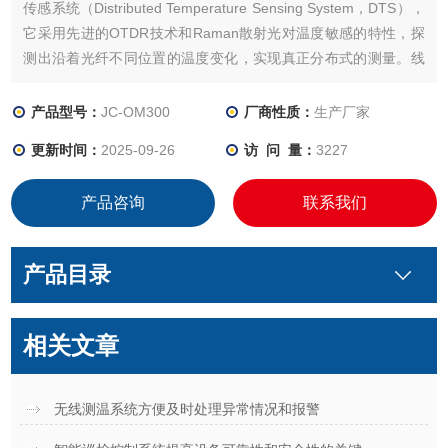
传感系统（Distributed Temperature Sensing System，DTS），
它采用先进的OTDR技术和Raman散射光对温度敏感的特性，探
测出沿着光纤不同位置的温度变化，实现真正分布式的测量。线
型光纤差定温火灾探测器除了及时预警火灾隐患外，还能精确定
位火灾发生位置。
产品型号：
JC-OM300
厂商性质：
生产厂家
更新时间：
2025-09-26
访 问 量：
3227
产品咨询
联系我们
产品目录
相关文章
无线测温系统方便及时处理异常情况和报警