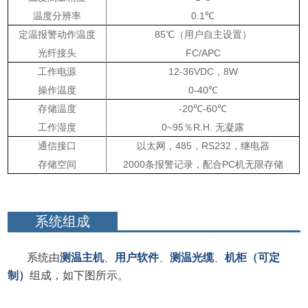
温度分辨率
0.1
℃
定温报警动作温度
85
℃（用户自主设置）
光纤接头
FC/APC
工作电源
12-36VDC
，
8W
操作温度
0-40
℃
存储温度
-20
℃
-60
℃
工作湿度
0~95
％
R.H.
无凝露
通信接口
以太网，
485
，
RS232
，继电器
存储空间
2000
条报警记录，配合
PC
机无限存储
系统组成
系统由
测温主机
、
用户软件
、
测
温光缆
、
机柜（可定
制）
组成，如下图所示。