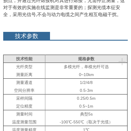
损点，并通过光纤熔接机对其进行熔接，无需停止测量，这
对于有效的实施在线监测是非常重要的；探测光缆本征安
全，采用光信号,不会与动力电缆之间产生相互电磁干扰。
技术参数
+
技术性能
规格参数
光纤类型
多模光纤，单模光纤可选
测量距离
0~10km
测量通道
1/2/4/8
空间分辨率
0.5-3m
采样间隔
0.25/0.5m
定位精度
0.5~1m
测量时间
典型
5s
温度测量范围
-100
℃
-550
℃（取决于光缆）
温度测量精度
1
℃