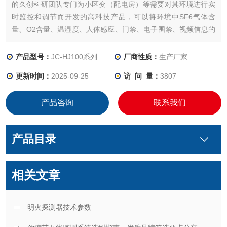
的久创科研团队专门为小区变（配电房）等需要对其环境进行实
时监控和调节而开发的高科技产品，可以将环境中SF6气体含
量、O2含量、温湿度、人体感应、门禁、电子围禁、视频信息的
状态加以监测，并可以根据预先设置的启动方式，根据以上监测
设备的状态，分别对空调、视频系统、加热装置、除湿器、通风
产品型号：
JC-HJ100系列
厂商性质：
生产厂家
机等设备进行控制。
更新时间：
2025-09-25
访 问 量：
3807
产品咨询
联系我们
产品目录
相关文章
明火探测器技术参数