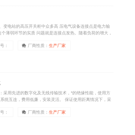
、变电站的高压开关柜中众多高 压电气设备连接点是电力输
中这个薄弱环节的实质 问题就是连接点发热。随着负荷的增大，
膨胀收缩、氧化，电阻增大、再度升温。而这些 发热部件的
型号：
厂商性质：
生产厂家
事故。 因此，实现温度在线监测是确保高压开关柜安全运行的
统
：采用先进的数字化及无线传输技术，*的绝缘性能，使用方
它系统互连，费用低廉，安装灵活。 保证使用距离情况下，采
-8年，电池可更换。 抗强电磁干扰设计，运行安全、可靠、
型号：
厂商性质：
生产厂家