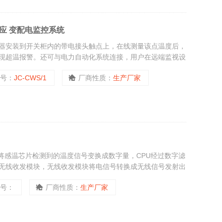
供应 变配电监控系统
器安装到开关柜内的带电接头触点上，在线测量该点温度后，
现超温报警。还可与电力自动化系统连接，用户在远端监视设
，自动远程报警及时发现事故隐患。
型号：
JC-CWS/1
厂商性质：
生产厂家
转换器将感温芯片检测到的温度信号变换成数字量，CPU经过数字滤
无线收发模块，无线收发模块将电信号转换成无线信号发射出
型号：
厂商性质：
生产厂家