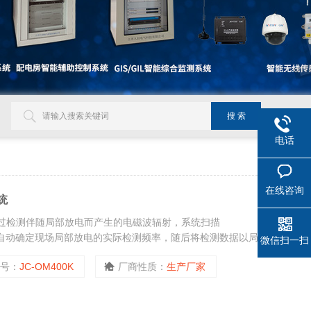
电话
在线咨询
统
统通过检测伴随局部放电而产生的电磁波辐射，系统扫描
辐射并自动确定现场局部放电的实际检测频率，随后将检测数据以局
微信扫一扫
型号：
JC-OM400K
厂商性质：
生产厂家