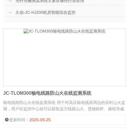
光纤光栅测温系统主要在哪些行业应用
久创-JC-HJ200机房智能综合监控
JC-TLOM300输电线路防山火在线监测系统
输电线路防山火在线监测系统 用于对高压输电线路周边的实时山火监
测，用户在监控中心就可以获取远方线路山火、焚烧秸秆、烧纸等威
胁线路安全的山火事件，一旦发生山火灾情，便可在*时间发出报警，
更新时间：
2025-09-25
以便及时扑灭山火，保障输电线路稳定运行。