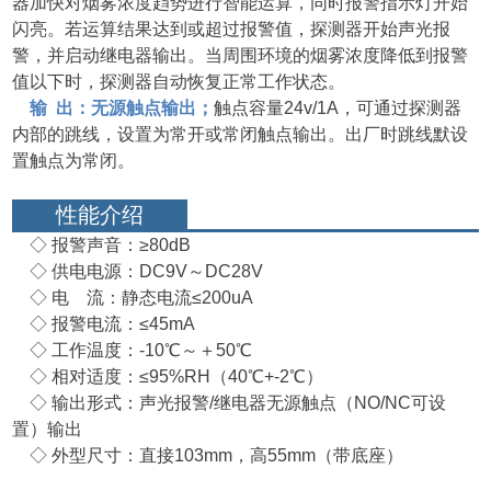
器加快对烟雾浓度趋势进行智能运算，同时报警指示灯开始
闪亮。若运算结果达到或超过报警值，探测器开始声光报
警，并启动继电器输出。当周围环境的烟雾浓度降低到
报警
值以下时，探测器自动恢复正常工作状态。
输 出：无源触点输出；
触点容量24v/1A，可通过探测器
内部的跳线，设置为常开或常闭触点输出。出厂时跳线默设
置触点为常闭。
性能介绍
◇ 报警声音：≥80dB
◇ 供电电源：DC9V～DC28V
◇ 电 流：静态电流≤200uA
◇ 报警电流：≤45mA
◇ 工作温度：-10℃～＋50℃
◇ 相对适度：≤95%RH（40℃+-2℃）
◇ 输出形式：声光报警/继电器无源触点（NO/NC可设
置）输出
◇ 外型尺寸：直接103mm，高55mm（带底座）