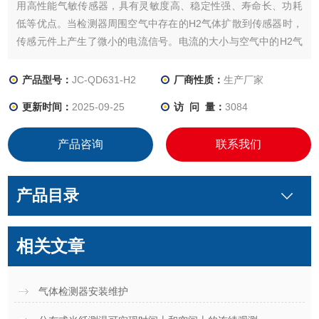
用高性能气敏传感器，具有灵敏度高、稳定性强、寿命长、功耗
低等优点。当检测器周围空气中存在的H2气体扩散到传感器时，
传感元件上产生了微小的电流信号。电流的大小与空气中的H2气
体浓度成正比。将其微小变化的电流信号输入相关电路后，再经
转换电路将模拟信号变换为4-20ma工业控制信号。
产品型号：
JC-QD631-H2
厂商性质：
生产厂家
更新时间：
2025-09-25
访 问 量：
3084
产品咨询
联系我们
产品目录
相关文章
气体检测器安装维护