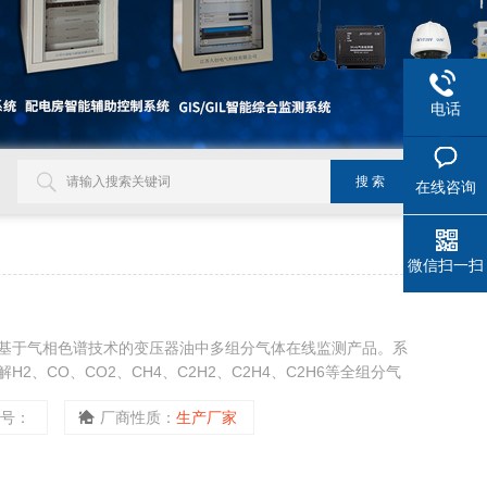
电话
在线咨询
微信扫一扫
基于气相色谱技术的变压器油中多组分气体在线监测产品。系
、CO、CO2、CH4、C2H2、C2H4、C2H6等全组分气
潜伏性故障，是过热性故障还是放电性故障，并按设定的报警
型号：
厂商性质：
生产厂家