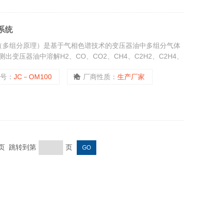
系统
统（多组分原理）是基于气相色谱技术的变压器油中多组分气体
变压器油中溶解H2、CO、CO2、CH4、C2H2、C2H4、
家系统判断是否存在潜伏性故障，是过热性故障还是放电性故
型号：
JC－OM100
厂商性质：
生产厂家
末页 跳转到第
页