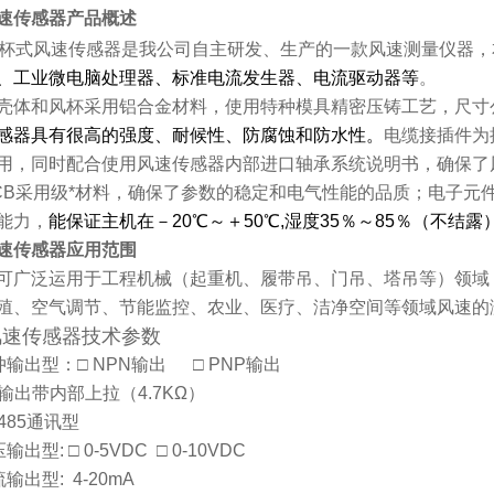
速传感器
产品概述
杯式风速传感器是我公司自主研发、生产的一款风速测量仪器，
、工业微电脑处理器、标准电流发生器、电流驱动器等
。
壳体和风杯采用铝合金材料，使用特种模具精密压铸工艺，尺寸
感器具有很高的强度、耐候性、防腐蚀和防水性。
电缆接插件为
用，同时配合使用风速传感器
内
部进口轴承系统说明书，确保了
CB采用级*材料，确保了参数的稳定和电气性能的品质；电子元
能力，
能保证主机在－20℃～＋50℃,湿度35％～85％（不结
速传感器
应用范围
可广泛运用于工程机械（起重机、履带吊、门吊、塔吊等）领域
殖、空气调节、节能监控、农业、医疗、洁净空间等领域风速的
风速传感器
技术参数
输出型：□
NPN
输出
□
PNP
输出
输出带内部上拉（
4.7K
Ω）
485
通讯型
压输出型
:
□
0-5VDC
□
0-10VDC
流输出型
: 4-20mA