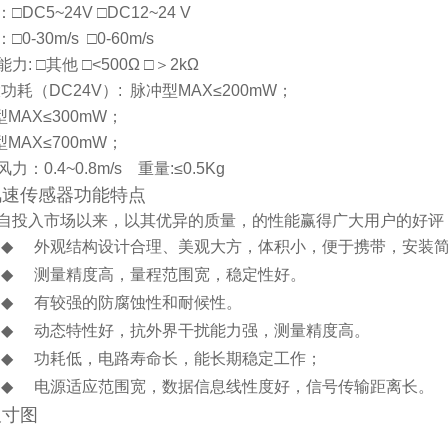
：□
DC5~24V
□
DC12~24 V
：□
0-30m/s
□
0-60m/s
能力
:
□其他
□
<500
Ω
□＞
2k
Ω
大功耗（
DC24V
）
:
脉冲型
MAX
≤
200mW
；
型
MAX
≤
300mW
；
型
MAX
≤
700mW
；
风力：
0.4~0.8m/s
重量
:
≤
0.5Kg
风速传感器
功能特点
自投入市场以来，以其优异的质量，的性能赢得广大用户的好评
◆
外观结构设计合理、美观大方，体积小，便于携带，安装
◆
测量精度高，量程范围宽，稳定性好。
◆
有较强的防腐蚀性和耐候性。
◆
动态特性好，抗外界干扰能力强，测量精度高。
◆
功耗低，电路寿命长，能长期稳定工作；
◆
电源适应范围宽，数据信息线性度好，信号传输距离长。
尺寸图