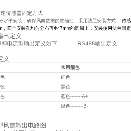
风速传感器
固定方式
应水平安装，确保风向数据的准确性；采用法兰安装方式，
传感
m
，四个安装孔均匀分布再Ф
47mm
的圆周上，安装使用法兰固
输出定义
型和电流型输出定义如下
RS485
输出定义
定义
常用颜色
色
红色
色
黑色
色
蓝色
--------A+
绿色
---------B-
型风速输出电路图