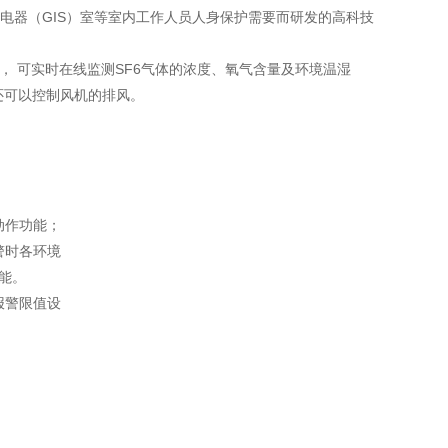
电器（GIS）室等室内工作人员人身保护需要而研发的高科技
， 可实时在线监测SF6
气体的浓度、氧气含量及环境温湿
还可以控制风机的排风。
动作功能；
警时各环境
功能。
报警限值设