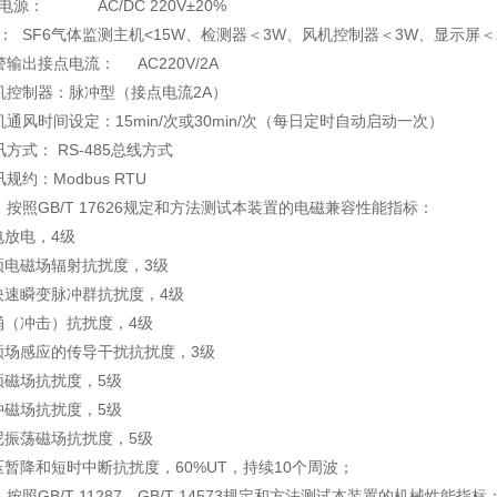
电源： AC/DC 220V±20%
： SF
6
气体监测主机<15W、检测器＜3W、风机控制器＜3W、显示屏＜
警输出接点电流： AC220V/2A
机控制器：脉冲型（接点电流2A）
机通风时间设定：15min/次或30min/次（每日定时自动启动一次）
讯方式： RS-485总线方式
规约：Modbus RTU
5、按照GB/T 17626规定和方法测试本装置的电磁兼容性能指标：
电放电，4级
频电磁场辐射抗扰度，3级
快速瞬变脉冲群抗扰度，4级
涌（冲击）抗扰度，4级
频场感应的传导干扰抗扰度，3级
频磁场抗扰度，5级
冲磁场抗扰度，5级
尼振荡磁场抗扰度，5级
压暂降和短时中断抗扰度，60%UT，持续10个周波；
、按照GB/T 11287、GB/T 14573规定和方法测试本装置的机械性能指标