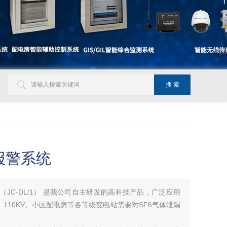
测报警系统
统（JC-DL/1） 是我公司自主研发的高科技产品，广泛应用
0KV、110KV、小区配电房等各等级变电站需要对SF6气体泄漏