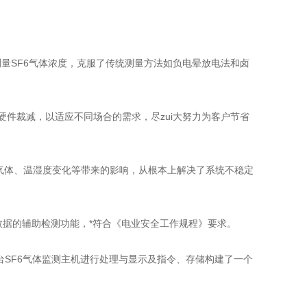
量SF6
气体浓度，克服了传统测量方法如负电晕放电法和卤
件裁减，以适应不同场合的需求，尽zui大努力为客户节省
体、温湿度变化等带来的影响，从根本上解决了系统不稳定
据的辅助检测功能，*符合《电业安全工作规程》要求。
SF
6
气体监测主机进行处理与显示及指令、存储构建了一个