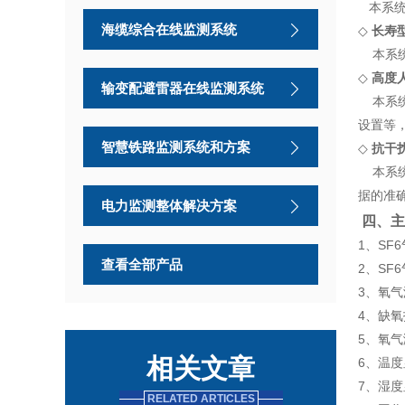
本系统
海缆综合在线监测系统
◇
长寿
本系统
◇
高度
输变配避雷器在线监测系统
本系统
设置等
智慧铁路监测系统和方案
◇
抗干
本系统
据的准
电力监测整体解决方案
四、主
1、SF
6
查看全部产品
2、SF
6
3、氧气
4、缺
5、氧气
相关文章
6、温度
7、湿
RELATED ARTICLES