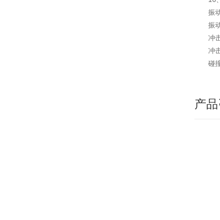
振
振
冲
冲
碰
产品