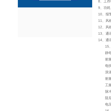
8、工作
9、功耗
10、报
11、风
12、风
13、通
14、通讯
1
静
射
电
浪
射
工
脉
阻
电
16