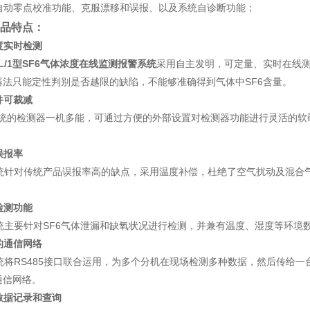
自动零点校准功能、克服漂移和误报、以及系统自诊断功能；
点
品特点：
品特
度实时检测
L/1型SF
6
气体浓度在线监测报警系统
采用自主发明，可定量、实时在线测
器法只能定性判别是否越限的缺陷，不能够准确得到气体中SF
6
含量。
件可裁减
的检测器一机多能，可通过方便的外部设置对检测器功能进行灵活的软硬
误报率
针对传统产品误报率高的缺点，采用温度补偿，杜绝了空气扰动及混合气
。
检测功能
主要针对SF
6
气体泄漏和缺氧状况进行检测，并兼有温度、湿度等环境数
的通信网络
将RS485接口联合运用，为多个分机在现场检测多种数据，然后传给一台
通信网络。
数据记录和查询