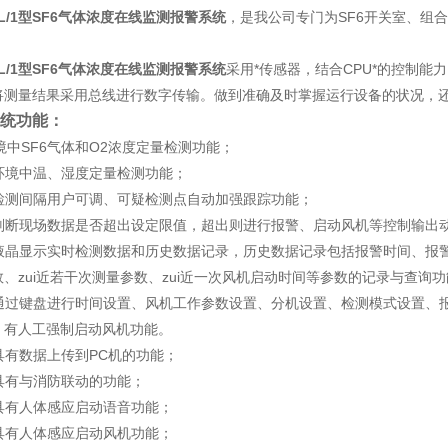
/1型SF
6
气体浓度在线监测报警系统
，是我公司专门为SF
6
开关室、组合
。
L/1型SF
6
气体浓度在线监测报警系统
采用*传感器，结合CPU*的控制能力
将测量结果采用总线进行数字传输。
做到准确及时掌握运行设备的状况
，
统功能：
境中SF
6
气体和O
2
浓度定量检测功能；
环境中温、湿度定量检测功能；
检测间隔用户可调、可疑检测点自动加强跟踪功能；
判断现场数据是否超出设定限值，超出则进行报警、启动风机等控制输出
液晶显示实时检测数据和历史数据记录，历史数据记录包括报警时间、报
数、zui近若干次测量参数、zui近一次风机启动时间等参数的记录与查询
通过键盘进行时间设置、风机工作参数设置、分机设置、检测模式设置、
，有人工强制启动风机功能。
具有数据上传到PC机的功能；
具有与消防联动的功能；
具有人体感应启动语音功能；
具有人体感应启动风机功能；