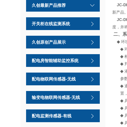
JC-DL
久创最新产品推荐
新产品
JC-D
开关柜在线监测系统
度，
并
二、系
◆
环
久创原创产品展示
◆
◆
配电房智能辅助监控系统
◆
◆
参
配电物联网传感器-无线
◆
置
输变电物联网传感器-无线
◆
◆
◆
配电监测传感器-有线
◆