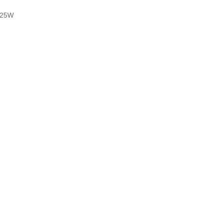
25W
：