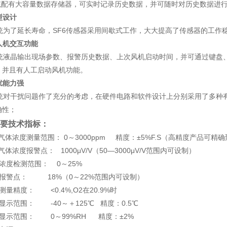
配有大容量数据存储器，可实时记录历史数据，并可随时对历史数据进
型设计
为了延长寿命，SF
6
传感器采用间歇式工作，大大提高了传感器的工作
人机交互功能
液晶输出现场参数、报警历史数据、上次风机启动时间，并可通过键盘、
，并且有人工启动风机功能。
扰能力强
对干扰问题作了充分的考虑，在硬件电路和软件设计上分别采用了多种有
确性
；
术指标
要技术指标：
技
气体浓度测量范围： 0～3000ppm 精度：±5%F.S（高精度产品可精确到
气体浓度报警点： 1000μV/V（50—3000μV/V范围内可设制）
浓度检测范围： 0～25%
氧报警点： 18%（0～22%范围内可设制）
测量精度： <0.4%,O
2
在20.9%时
显示范围： -40～＋125℃ 精度：0.5℃
度显示范围： 0～99%RH 精度：±2%